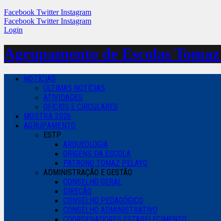
Facebook
Twitter
Instagram
Facebook
Twitter
Instagram
Login
Agrupamento de Escolas
Tomaz
NOTÍCIAS
ÚLTIMAS NOTÍCIAS
ATIVIDADES
OFÍCIOS E CIRCULARES
MOSTRA 2026
AGRUPAMENTO
ESTP
ARQUEOLOGIA
ORIGENS DA ESCOLA
PATRONO TOMAZ PELAYO
ADMINISTRAÇÃO E GESTÃO
CONSELHO GERAL
DIREÇÃO
CONSELHO PEDAGÓGICO
CONSELHO ADMINISTRATIVO
COORDENADORES ESTABELECIMENTO