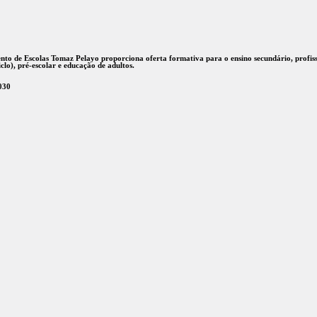
o de Escolas Tomaz Pelayo proporciona oferta formativa para o ensino secundário, profiss
ciclo), pré-escolar e educação de adultos.
030