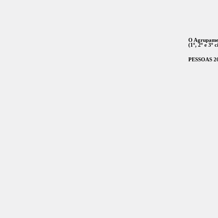
O Agrupament
(1º, 2º e 3º 
PESSOAS 2