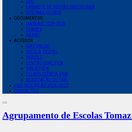
SPO
GABINETE DE GESTÃO DISCIPLINAR
OFICINAS/CLUBES
DOCUMENTOS
MANUAIS 2024-2025
EXAMES
MENAC
ACESSOS
GIAE ONLINE
ESCOLA DIGITAL
MOODLE
CENTRO QUALIFICA
BIBLIOTECA
CLUBES CIÊNCIA VIVA
ASSOCIAÇÃO DE PAIS
PRÉ-INSCRIÇÃO 2026/2027
CONTACTOS
Agrupamento de Escolas
Tomaz